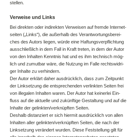
stel­len.
Ver­wei­se und Links
Bei di­rek­ten oder in­di­rek­ten Ver­wei­sen auf frem­de In­ter­net­
sei­ten („Links“), die au­ßer­halb des Ver­ant­wor­tungs­be­rei­
ches des Au­tors lie­gen, wür­de eine Haf­tungs­ver­pflich­tung
aus­schließ­lich in dem Fall in Kraft tre­ten, in dem der Au­tor
von den In­hal­ten Kennt­nis hat und es ihm tech­nisch mög­
lich und zu­mut­bar wäre, die Nut­zung im Fal­le rechts­wid­ri­
ger In­hal­te zu ver­hin­dern.
Der Au­tor er­klärt da­her aus­drück­lich, dass zum Zeit­punkt
der Link­set­zung die ent­spre­chen­den ver­link­ten Sei­ten frei
von il­le­ga­len In­hal­ten wa­ren. Der Au­tor hat kei­ner­lei Ein­
fluss auf die ak­tu­el­le und zu­künf­ti­ge Ge­stal­tung und auf die
In­hal­te der gelinkten/​verknüpften Sei­ten.
Des­halb di­stan­ziert er sich hier­mit aus­drück­lich von al­len
In­hal­ten al­ler gelinkten/​verknüpften Sei­ten, die nach der
Link­set­zung ver­än­dert wur­den. Die­se Fest­stel­lung gilt für