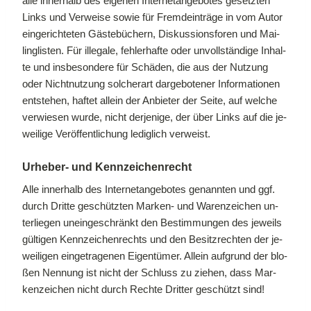
alle in­ner­halb des ei­ge­nen In­ter­net­an­ge­bo­tes ge­setz­ten
Links und Ver­wei­se so­wie für Fremd­ein­trä­ge in vom Au­tor
ein­ge­rich­te­ten Gäs­te­bü­chern, Dis­kus­si­ons­fo­ren und Mai­
ling­lis­ten. Für il­le­ga­le, feh­ler­haf­te oder un­voll­stän­di­ge In­hal­
te und ins­be­son­de­re für Schä­den, die aus der Nut­zung
oder Nicht­nut­zung sol­cher­art dar­ge­bo­te­ner In­for­ma­tio­nen
ent­ste­hen, haf­tet al­lein der An­bie­ter der Sei­te, auf wel­che
ver­wie­sen wur­de, nicht der­je­ni­ge, der über Links auf die je­
wei­li­ge Ver­öf­fent­li­chung le­dig­lich ver­weist.
Ur­he­ber- und Kenn­zei­chen­recht
Alle in­ner­halb des In­ter­net­an­ge­bo­tes ge­nann­ten und ggf.
durch Drit­te ge­schütz­ten Mar­ken- und Wa­ren­zei­chen un­
ter­lie­gen un­ein­ge­schränkt den Be­stim­mun­gen des je­weils
gül­ti­gen Kenn­zei­chen­rechts und den Be­sitz­rech­ten der je­
wei­li­gen ein­ge­tra­ge­nen Ei­gen­tü­mer. Al­lein auf­grund der blo­
ßen Nen­nung ist nicht der Schluss zu zie­hen, dass Mar­
ken­zei­chen nicht durch Rech­te Drit­ter ge­schützt sind!