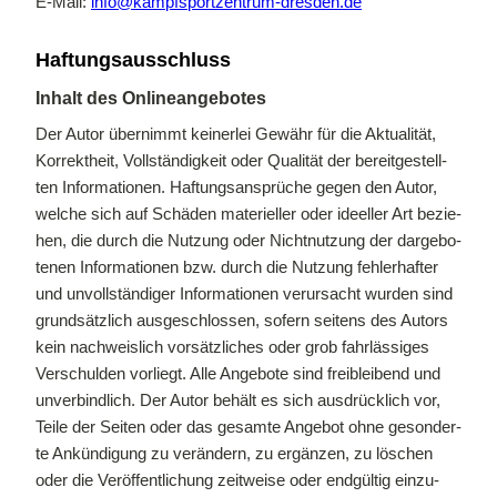
E‑Mail:
info@​kampfsportzentrum-​dresden.​de
Haf­tungs­aus­schluss
In­halt des On­line­an­ge­bo­tes
Der Au­tor über­nimmt kei­ner­lei Ge­währ für die Ak­tua­li­tät,
Kor­rekt­heit, Voll­stän­dig­keit oder Qua­li­tät der be­reit­ge­stell­
ten In­for­ma­tio­nen. Haf­tungs­an­sprü­che ge­gen den Au­tor,
wel­che sich auf Schä­den ma­te­ri­el­ler oder ideel­ler Art be­zie­
hen, die durch die Nut­zung oder Nicht­nut­zung der dar­ge­bo­
te­nen In­for­ma­tio­nen bzw. durch die Nut­zung feh­ler­haf­ter
und un­voll­stän­di­ger In­for­ma­tio­nen ver­ur­sacht wur­den sind
grund­sätz­lich aus­ge­schlos­sen, so­fern sei­tens des Au­tors
kein nach­weis­lich vor­sätz­li­ches oder grob fahr­läs­si­ges
Ver­schul­den vor­liegt. Alle An­ge­bo­te sind frei­blei­bend und
un­ver­bind­lich. Der Au­tor be­hält es sich aus­drück­lich vor,
Tei­le der Sei­ten oder das ge­sam­te An­ge­bot ohne ge­son­der­
te An­kün­di­gung zu ver­än­dern, zu er­gän­zen, zu lö­schen
oder die Ver­öf­fent­li­chung zeit­wei­se oder end­gül­tig ein­zu­