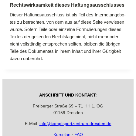
Rechts­wirk­sam­keit die­ses Haf­tungs­aus­schlus­ses
Die­ser Haf­tungs­aus­schluss ist als Teil des In­ter­net­an­ge­bo­
tes zu be­trach­ten, von dem aus auf die­se Sei­te ver­wie­sen
wur­de. So­fern Tei­le oder ein­zel­ne For­mu­lie­run­gen die­ses
Tex­tes der gel­ten­den Rechts­la­ge nicht, nicht mehr oder
nicht voll­stän­dig ent­spre­chen soll­ten, blei­ben die üb­ri­gen
Tei­le des Do­ku­men­tes in ih­rem In­halt und ih­rer Gül­tig­keit
da­von un­be­rührt.
AN­SCHRIFT UND KON­TAKT:
Frei­ber­ger Stra­ße 69 – 71 HH 1. OG
01159 Dres­den
E‑Mail:
info@​kampfsportzentrum-​dresden.​de
Kurs­plan
·
FAQ