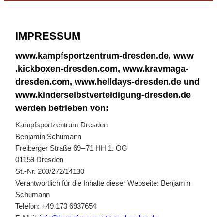
IM­PRES­SUM
www​.kampf​sport​zen​trum​-dres​den​.de, www​
.kick​bo​xen​-dres​den​.com, www​.krav​ma​ga​-
dres​den​.com, www​.hell​days​-dres​den​.de und
www​.kin​der​selbst​ver​tei​di​gung​-dres​den​.de
wer­den be­trie­ben von:
Kampf­sport­zen­trum Dres­den
Ben­ja­min Schu­mann
Frei­ber­ger Stra­ße 69 – 71 HH 1. OG
01159 Dres­den
St.-Nr. 209/272/14130
Ver­ant­wort­lich für die In­hal­te die­ser Web­sei­te: Ben­ja­min
Schu­mann
Te­le­fon: +49 173 6937654